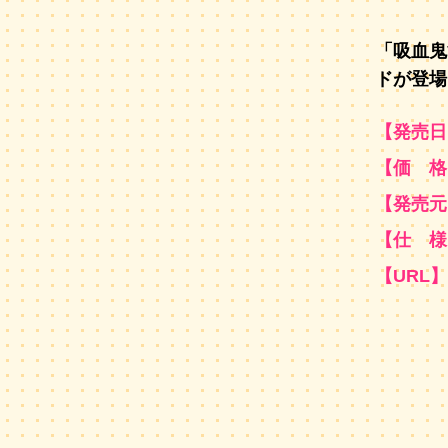
「吸血鬼
ドが登場
【発売日
【価 格
【発売元
【仕 様
【URL】