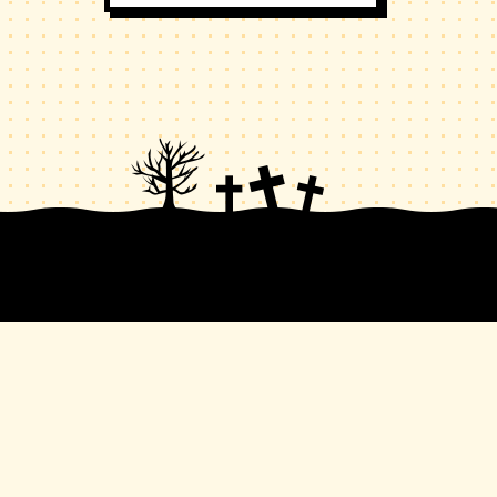
©盆ノ木至（秋田書店）／製作委員会すぐ死ぬ