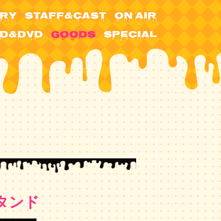
RY
STAFF&CAST
ON AIR
D&DVD
GOODS
SPECIAL
タンド