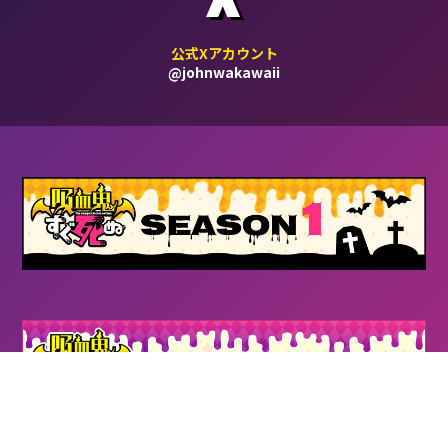
X
公式Xアカウント
@johnwakawaii
©盆ノ木至（秋田書店）／製作委員会２すぐ死ぬ