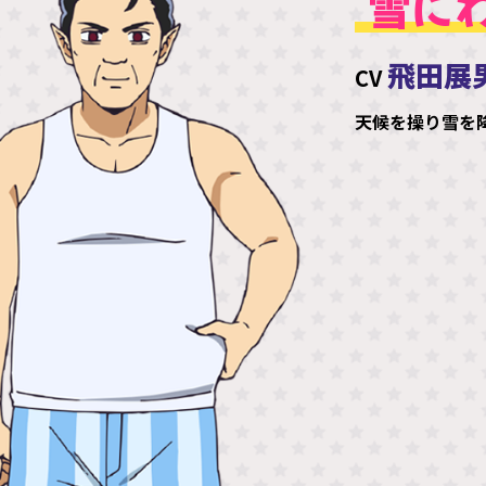
雪に
飛田展
CV
天候を操り雪を