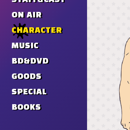
ON AIR
CHARACTER
MUSIC
BD&DVD
GOODS
SPECIAL
BOOKS