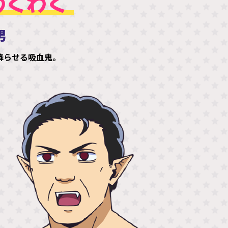
わくわく
男
降らせる吸血鬼。