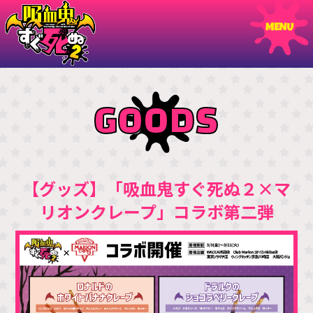
GOODS
【グッズ】「吸血鬼すぐ死ぬ２×マ
リオンクレープ」コラボ第二弾