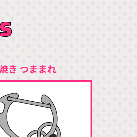
S
焼き つままれ