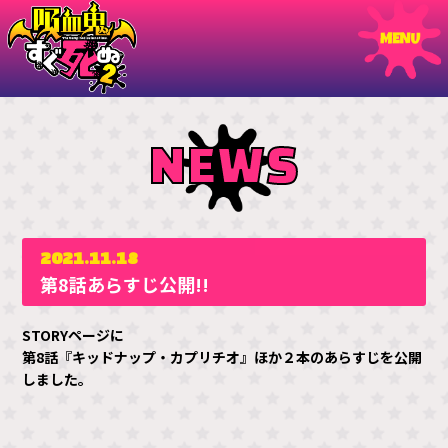
NEWS
2021.11.18
第8話あらすじ公開!!
STORYページ
に
第8話
『キッドナップ・カプリチオ』ほか２本
のあらすじを公開
しました。